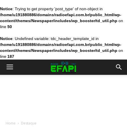
Notice
: Trying to get property 'post_type' of non-object in
/home/u191880886/domains/radioefapi.com.br/public_html/wp-
content/themes/Newspaper/includes/wp_booster/td_util.php
on
line
50
Notice
: Undefined variable: tdc_header_template_id in
/home/u191880886/domains/radioefapi.com.br/public_html/wp-
content/themes/Newspaper/includes/wp_booster/td_util.php
on
line
187
Home
Destaque