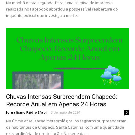
Na manhã desta segunda-feira, uma coletiva de imprensa
realizada no Facebook abordou a possessível reabertura do
inquérito policial que investiga a morte...
Chuvas Intensas Surpreendem Chapecó:
Recorde Anual em Apenas 24 Horas
Jornalismo Rádio Efapi
-
3 de maio de 2024
0
Na última atualização meteorológica, os registros surpreenderam
os habitantes de Chapecó, Santa Catarina, com uma quantidade
extraordinária de precipitação. Na sede da...