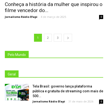
Conheça a história da mulher que inspirou o
filme vencedor do...
Jornalismo Rádio Efapi
-
4 de março de 2025
0
1
2
3
Pelo Mundo
Geral
Tela Brasil: governo lança plataforma
pública e gratuita de streaming com mais de
500...
Jornalismo Rádio Efapi
-
31 de maio de 2026
0