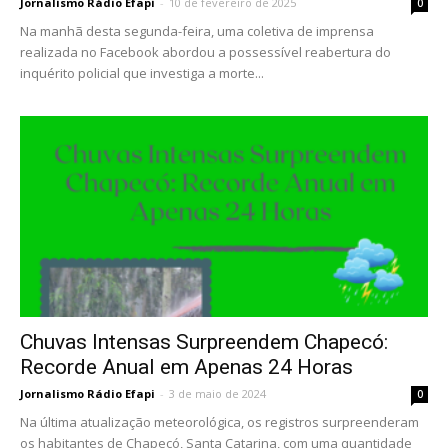
Jornalismo Rádio Efapi
-
10 de fevereiro de 2025
0
Na manhã desta segunda-feira, uma coletiva de imprensa
realizada no Facebook abordou a possessível reabertura do
inquérito policial que investiga a morte...
Chuvas Intensas Surpreendem Chapecó:
Recorde Anual em Apenas 24 Horas
Jornalismo Rádio Efapi
-
3 de maio de 2024
0
Na última atualização meteorológica, os registros surpreenderam
os habitantes de Chapecó, Santa Catarina, com uma quantidade