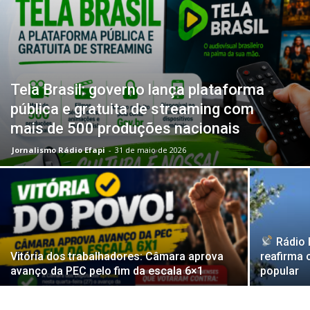
Tela Brasil: governo lança plataforma
pública e gratuita de streaming com
mais de 500 produções nacionais
Jornalismo Rádio Efapi
-
31 de maio de 2026
Rádio E
Vitória dos trabalhadores: Câmara aprova
reafirma
avanço da PEC pelo fim da escala 6×1
popular