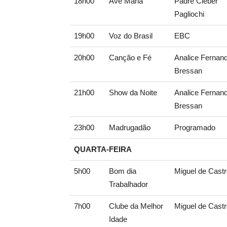
18h00
Ave Maria
Padre Cleber
Pagliochi
19h00
Voz do Brasil
EBC
20h00
Canção e Fé
Analice Fernan
Bressan
21h00
Show da Noite
Analice Fernan
Bressan
23h00
Madrugadão
Programado
QUARTA-FEIRA
5h00
Bom dia
Miguel de Cast
Trabalhador
7h00
Clube da Melhor
Miguel de Cast
Idade