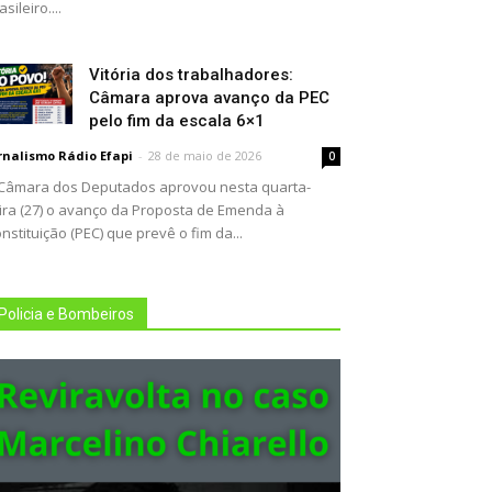
asileiro....
Vitória dos trabalhadores:
Câmara aprova avanço da PEC
pelo fim da escala 6×1
rnalismo Rádio Efapi
-
28 de maio de 2026
0
Câmara dos Deputados aprovou nesta quarta-
ira (27) o avanço da Proposta de Emenda à
nstituição (PEC) que prevê o fim da...
Policia e Bombeiros