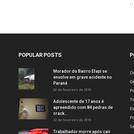
11
POPULAR POSTS
P
Morador do Bairro Efapi se
D
envolve em grave acidente no
Ge
Paraná
20 de fevereiro de 2019
Po
Tr
Adolescente de 17 anos é
apreendido com 84 pedras de
E
crack...
Po
22 de fevereiro de 2019
S
Trabalhador morre após cair