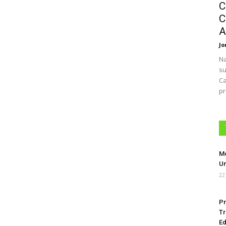
C
C
A
Jo
Na
su
Ca
pr
Mo
Um
22
Pr
Tr
Ed