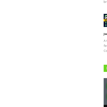
br
Jo
A 
fe
Co