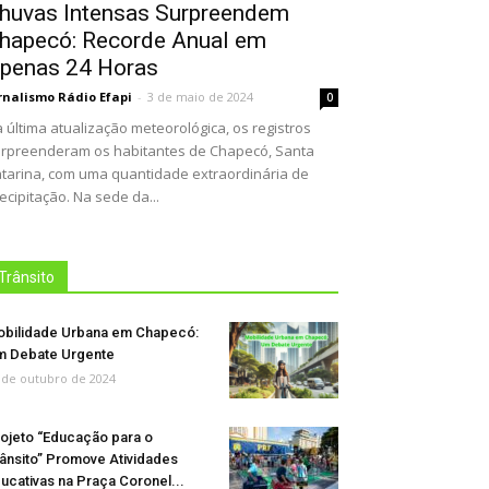
huvas Intensas Surpreendem
hapecó: Recorde Anual em
penas 24 Horas
rnalismo Rádio Efapi
-
3 de maio de 2024
0
 última atualização meteorológica, os registros
rpreenderam os habitantes de Chapecó, Santa
tarina, com uma quantidade extraordinária de
ecipitação. Na sede da...
Trânsito
bilidade Urbana em Chapecó:
 Debate Urgente
 de outubro de 2024
ojeto “Educação para o
ânsito” Promove Atividades
ucativas na Praça Coronel...