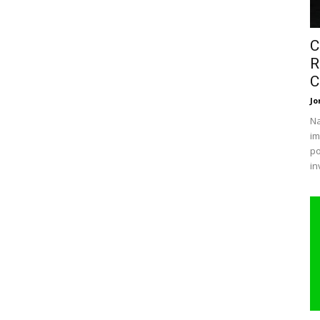
C
R
C
Jo
Na
im
po
in