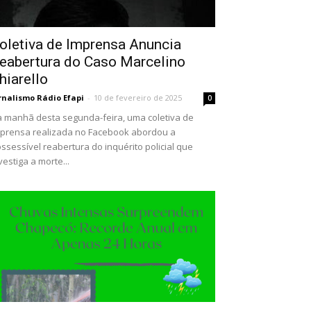
oletiva de Imprensa Anuncia
eabertura do Caso Marcelino
hiarello
rnalismo Rádio Efapi
-
10 de fevereiro de 2025
0
 manhã desta segunda-feira, uma coletiva de
prensa realizada no Facebook abordou a
ssessível reabertura do inquérito policial que
vestiga a morte...