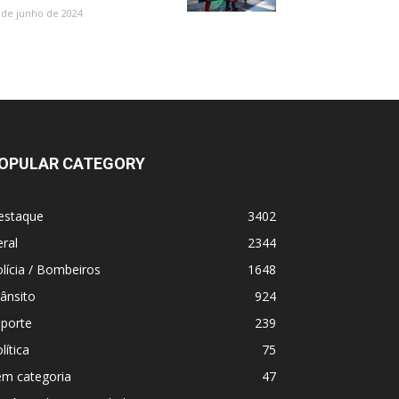
 de junho de 2024
OPULAR CATEGORY
estaque
3402
ral
2344
lícia / Bombeiros
1648
ânsito
924
sporte
239
lítica
75
em categoria
47