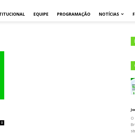
TITUCIONAL
EQUIPE
PROGRAMAÇÃO
NOTÍCIAS
105.1
Jo
O 
0
Br
st