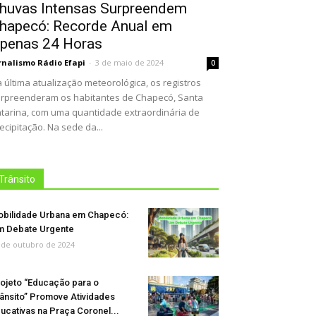
huvas Intensas Surpreendem
hapecó: Recorde Anual em
penas 24 Horas
rnalismo Rádio Efapi
-
3 de maio de 2024
0
 última atualização meteorológica, os registros
rpreenderam os habitantes de Chapecó, Santa
tarina, com uma quantidade extraordinária de
ecipitação. Na sede da...
Trânsito
bilidade Urbana em Chapecó:
 Debate Urgente
 de outubro de 2024
ojeto “Educação para o
ânsito” Promove Atividades
ucativas na Praça Coronel...