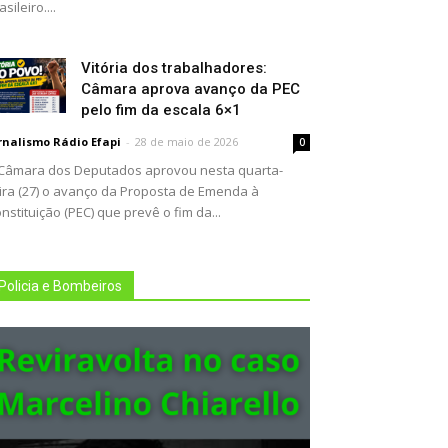
asileiro....
Vitória dos trabalhadores:
Câmara aprova avanço da PEC
pelo fim da escala 6×1
rnalismo Rádio Efapi
-
28 de maio de 2026
0
Câmara dos Deputados aprovou nesta quarta-
ira (27) o avanço da Proposta de Emenda à
nstituição (PEC) que prevê o fim da...
Policia e Bombeiros