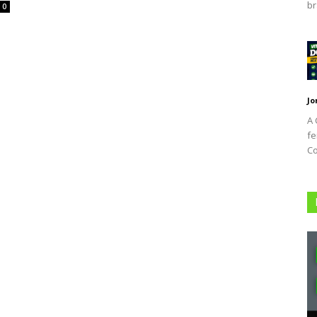
br
0
Jo
A 
fe
Co