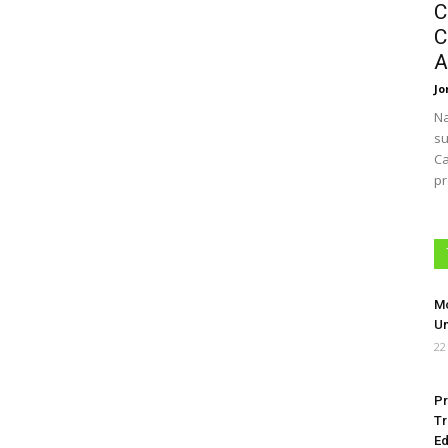
C
C
A
Jo
Na
su
Ca
pr
Mo
Um
22
Pr
Tr
Ed