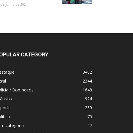
 de junho de 2024
OPULAR CATEGORY
estaque
3402
ral
2344
lícia / Bombeiros
1648
ânsito
924
sporte
239
lítica
75
em categoria
47