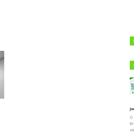
105.1
Jo
O 
Br
st