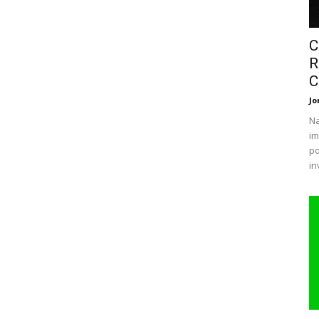
C
R
C
Jo
Na
im
po
in