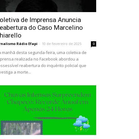
oletiva de Imprensa Anuncia
eabertura do Caso Marcelino
hiarello
rnalismo Rádio Efapi
-
10 de fevereiro de 2025
0
 manhã desta segunda-feira, uma coletiva de
prensa realizada no Facebook abordou a
ssessível reabertura do inquérito policial que
vestiga a morte...