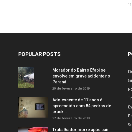
11
POPULAR POSTS
P
Morador do Bairro Efapi se
D
envolve em grave acidente no
Ge
Paraná
20 de fevereiro de 2019
Po
Tr
Adolescente de 17 anos é
apreendido com 84 pedras de
E
crack...
Po
22 de fevereiro de 2019
S
Trabalhador morre após cair