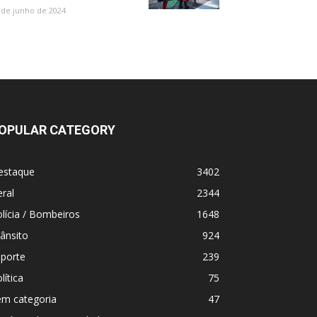
 de junho de 2024
OPULAR CATEGORY
estaque
3402
ral
2344
lícia / Bombeiros
1648
ânsito
924
sporte
239
lítica
75
em categoria
47