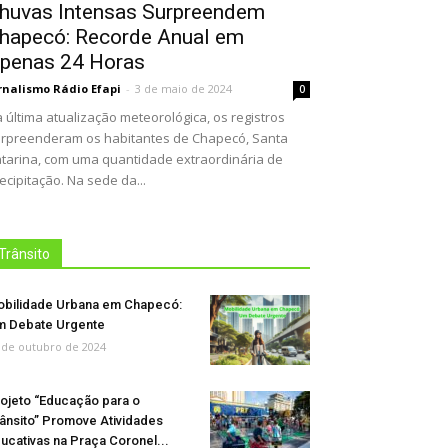
huvas Intensas Surpreendem
hapecó: Recorde Anual em
penas 24 Horas
rnalismo Rádio Efapi
-
3 de maio de 2024
0
 última atualização meteorológica, os registros
rpreenderam os habitantes de Chapecó, Santa
tarina, com uma quantidade extraordinária de
ecipitação. Na sede da...
Trânsito
bilidade Urbana em Chapecó:
 Debate Urgente
 de outubro de 2024
ojeto “Educação para o
ânsito” Promove Atividades
ucativas na Praça Coronel...