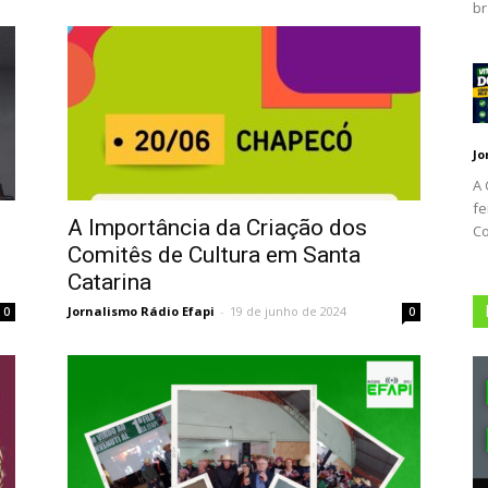
br
Jo
A 
fe
A Importância da Criação dos
Co
Comitês de Cultura em Santa
Catarina
Jornalismo Rádio Efapi
-
19 de junho de 2024
0
0