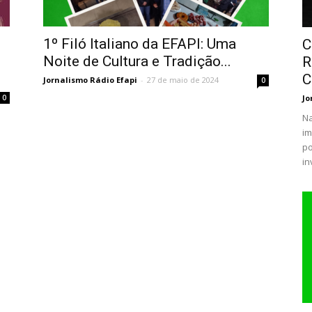
1º Filó Italiano da EFAPI: Uma
C
Noite de Cultura e Tradição...
R
C
Jornalismo Rádio Efapi
-
27 de maio de 2024
0
0
Jo
Na
im
po
in