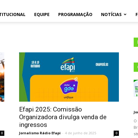
TITUCIONAL
EQUIPE
PROGRAMAÇÃO
NOTÍCIAS
105.1
Efapi 2025: Comissão
Jo
Organizadora divulga venda de
O 
ingressos
Br
Jornalismo Rádio Efapi
-
4 de junho de 2025
0
0
st