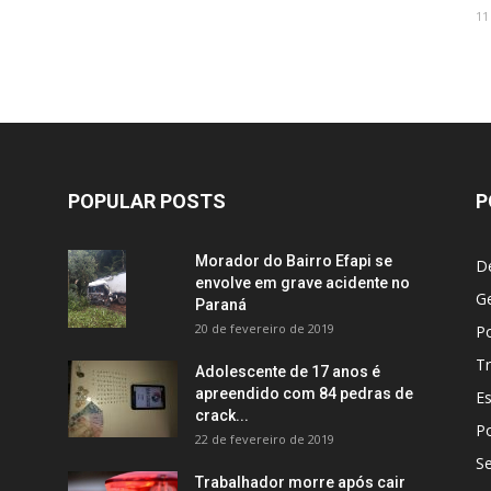
11
POPULAR POSTS
P
Morador do Bairro Efapi se
D
envolve em grave acidente no
Ge
Paraná
20 de fevereiro de 2019
Po
Tr
Adolescente de 17 anos é
apreendido com 84 pedras de
E
crack...
Po
22 de fevereiro de 2019
S
Trabalhador morre após cair