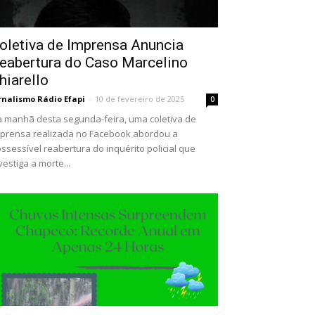
oletiva de Imprensa Anuncia
eabertura do Caso Marcelino
hiarello
rnalismo Rádio Efapi
-
10 de fevereiro de 2025
0
 manhã desta segunda-feira, uma coletiva de
prensa realizada no Facebook abordou a
ssessível reabertura do inquérito policial que
vestiga a morte...