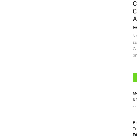
C
C
A
Jo
Na
su
Ca
pr
Mo
Um
22
Pr
Tr
Ed