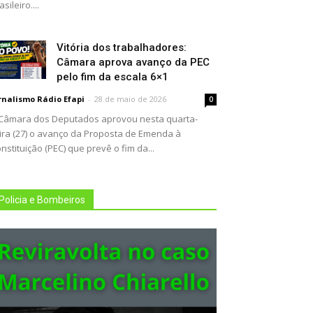
asileiro....
Vitória dos trabalhadores:
Câmara aprova avanço da PEC
pelo fim da escala 6×1
rnalismo Rádio Efapi
-
28 de maio de 2026
0
Câmara dos Deputados aprovou nesta quarta-
ira (27) o avanço da Proposta de Emenda à
nstituição (PEC) que prevê o fim da...
Policia e Bombeiros