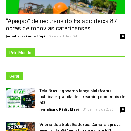
“Apagão” de recursos do Estado deixa 87
obras de rodovias catarinenses...
Jornalismo Rádio Efapi
-
2 de abril de 2024
0
Pelo Mundo
Geral
Tela Brasil: governo lança plataforma
pública e gratuita de streaming com mais de
500...
Jornalismo Rádio Efapi
-
31 de maio de 2026
0
Vitória dos trabalhadores: Câmara aprova
avanço da PEC pelo fim da escala 6×1