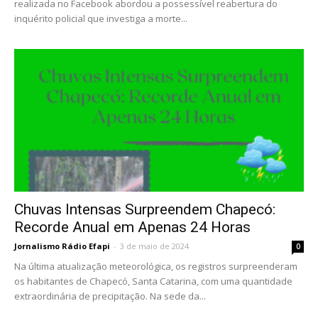
realizada no Facebook abordou a possessível reabertura do
inquérito policial que investiga a morte...
Chuvas Intensas Surpreendem Chapecó:
Recorde Anual em Apenas 24 Horas
Jornalismo Rádio Efapi
-
3 de maio de 2024
0
Na última atualização meteorológica, os registros surpreenderam
os habitantes de Chapecó, Santa Catarina, com uma quantidade
extraordinária de precipitação. Na sede da...