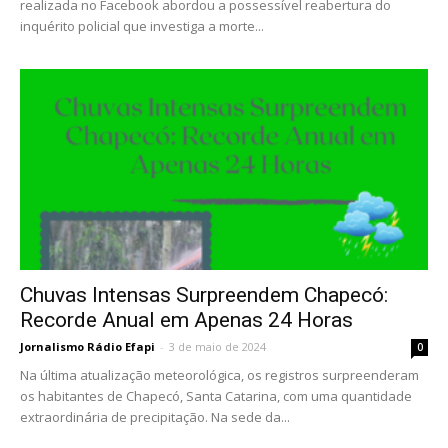
realizada no Facebook abordou a possessível reabertura do
inquérito policial que investiga a morte...
Chuvas Intensas Surpreendem Chapecó:
Recorde Anual em Apenas 24 Horas
Jornalismo Rádio Efapi
-
3 de maio de 2024
0
Na última atualização meteorológica, os registros surpreenderam
os habitantes de Chapecó, Santa Catarina, com uma quantidade
extraordinária de precipitação. Na sede da...