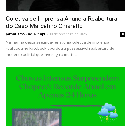
Coletiva de Imprensa Anuncia Reabertura
do Caso Marcelino Chiarello
Jornalismo Rádio Efapi
-
10 de fevereiro de 2025
0
Na manhã desta segunda-feira, uma coletiva de imprensa
realizada no Facebook abordou a possessível reabertura do
inquérito policial que investiga a morte...