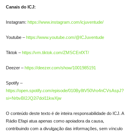
Canais do ICJ:
Instagram:
https://www.instagram.com/icjuventude/
Youtube –
https://www.youtube.com/@ICJuventude
Tiktok –
https://vm.tiktok.com/ZMSCEnfXT/
Deezer –
https://deezer.com/show/1001985191
Spotify –
https://open.spotify.com/episode/010By8tV50Vro4nCVsAspJ?
si=NrbvBI2JQ2i7dol11kwXjw
O conteúdo deste texto é de inteira responsabilidade do ICJ. A
Rádio Efapi atua apenas como apoiadora da causa,
contribuindo com a divulgação das informações, sem vínculo