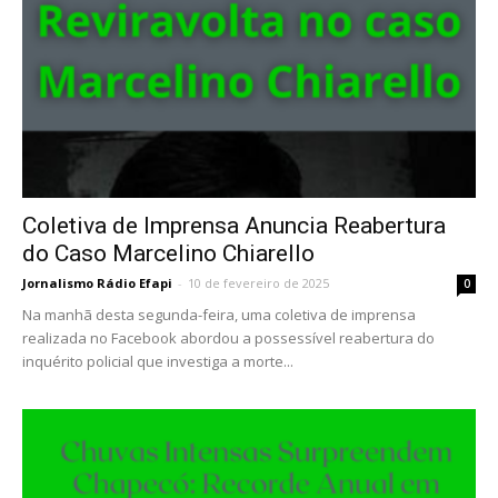
Coletiva de Imprensa Anuncia Reabertura
do Caso Marcelino Chiarello
Jornalismo Rádio Efapi
-
10 de fevereiro de 2025
0
Na manhã desta segunda-feira, uma coletiva de imprensa
realizada no Facebook abordou a possessível reabertura do
inquérito policial que investiga a morte...