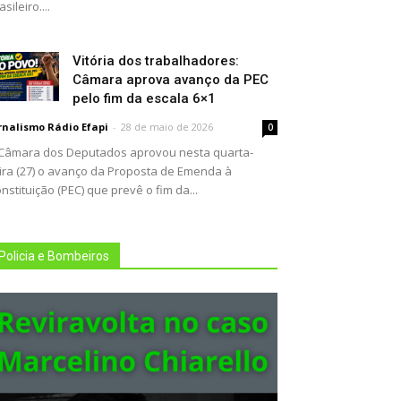
asileiro....
Vitória dos trabalhadores:
Câmara aprova avanço da PEC
pelo fim da escala 6×1
rnalismo Rádio Efapi
-
28 de maio de 2026
0
Câmara dos Deputados aprovou nesta quarta-
ira (27) o avanço da Proposta de Emenda à
nstituição (PEC) que prevê o fim da...
Policia e Bombeiros