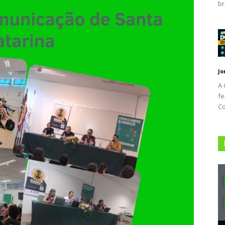
br
Jo
A 
fe
Co