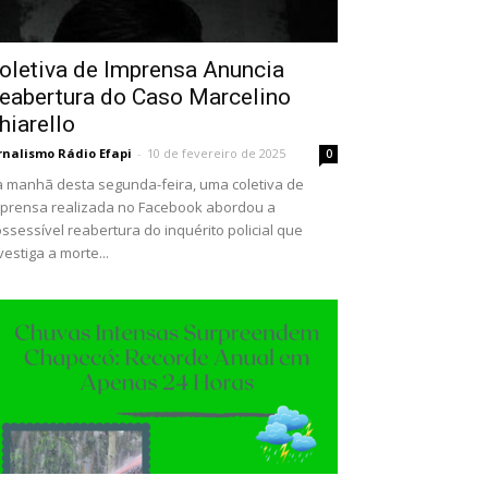
oletiva de Imprensa Anuncia
eabertura do Caso Marcelino
hiarello
rnalismo Rádio Efapi
-
10 de fevereiro de 2025
0
 manhã desta segunda-feira, uma coletiva de
prensa realizada no Facebook abordou a
ssessível reabertura do inquérito policial que
vestiga a morte...