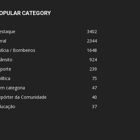
OPULAR CATEGORY
estaque
3402
ral
2344
lícia / Bombeiros
1648
ânsito
924
sporte
239
lítica
75
em categoria
47
epórter da Comunidade
40
ducação
37