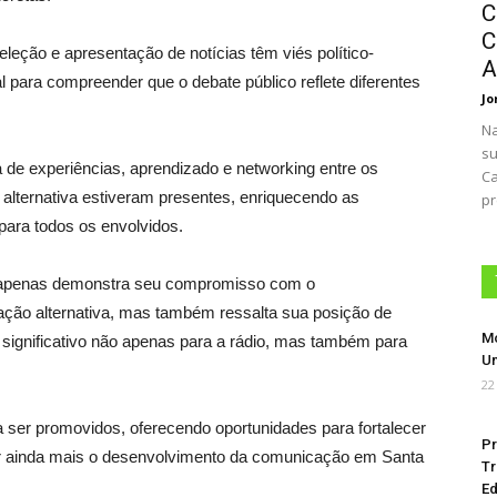
C
C
seleção e apresentação de notícias têm viés político-
A
al para compreender que o debate público reflete diferentes
Jo
Na
su
 de experiências, aprendizado e networking entre os
Ca
alternativa estiveram presentes, enriquecendo as
pr
para todos os envolvidos.
ão apenas demonstra seu compromisso com o
ção alternativa, mas também ressalta sua posição de
Mo
 significativo não apenas para a rádio, mas também para
Um
22
ser promovidos, oferecendo oportunidades para fortalecer
Pr
ar ainda mais o desenvolvimento da comunicação em Santa
Tr
Ed