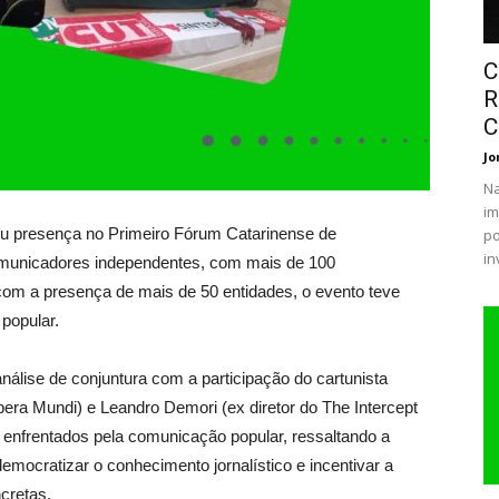
C
R
C
Jo
Na
im
ou presença no Primeiro Fórum Catarinense de
po
in
omunicadores independentes, com mais de 100
 com a presença de mais de 50 entidades, o evento teve
popular.
nálise de conjuntura com a participação do cartunista
pera Mundi) e Leandro Demori (ex diretor do The Intercept
 enfrentados pela comunicação popular, ressaltando a
emocratizar o conhecimento jornalístico e incentivar a
cretas.