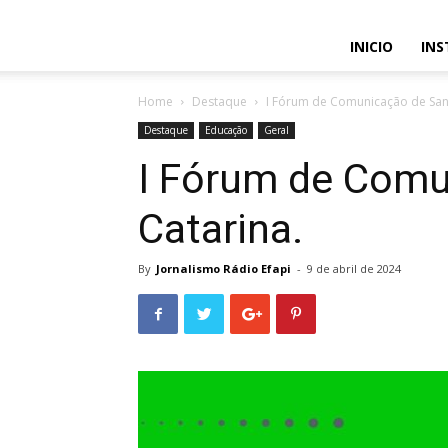
INICIO
INS
Home
Destaque
I Fórum de Comunicação de Sant
Destaque
Educação
Geral
I Fórum de Comu
Catarina.
By
Jornalismo Rádio Efapi
-
9 de abril de 2024