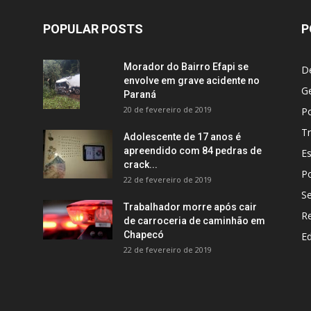
POPULAR POSTS
P
Morador do Bairro Efapi se
D
envolve em grave acidente no
Ge
Paraná
20 de fevereiro de 2019
Po
Tr
Adolescente de 17 anos é
apreendido com 84 pedras de
E
crack...
Po
22 de fevereiro de 2019
S
Trabalhador morre após cair
R
de carroceria de caminhão em
Chapecó
E
22 de fevereiro de 2019