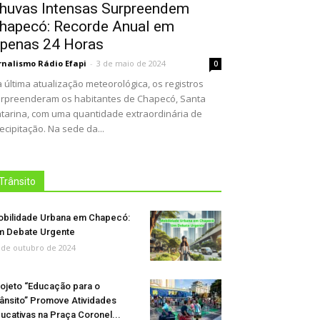
huvas Intensas Surpreendem
hapecó: Recorde Anual em
penas 24 Horas
rnalismo Rádio Efapi
-
3 de maio de 2024
0
 última atualização meteorológica, os registros
rpreenderam os habitantes de Chapecó, Santa
tarina, com uma quantidade extraordinária de
ecipitação. Na sede da...
Trânsito
bilidade Urbana em Chapecó:
 Debate Urgente
 de outubro de 2024
ojeto “Educação para o
ânsito” Promove Atividades
ucativas na Praça Coronel...