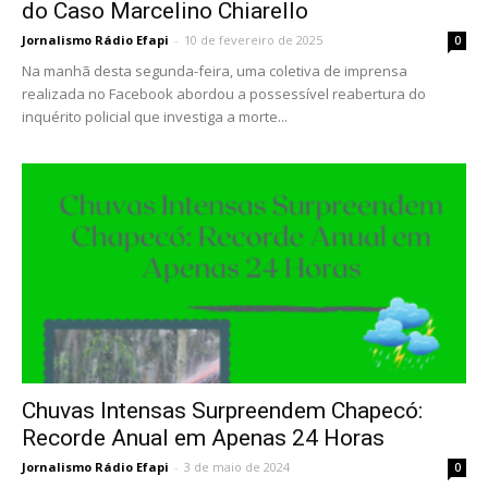
do Caso Marcelino Chiarello
Jornalismo Rádio Efapi
-
10 de fevereiro de 2025
0
Na manhã desta segunda-feira, uma coletiva de imprensa
realizada no Facebook abordou a possessível reabertura do
inquérito policial que investiga a morte...
Chuvas Intensas Surpreendem Chapecó:
Recorde Anual em Apenas 24 Horas
Jornalismo Rádio Efapi
-
3 de maio de 2024
0