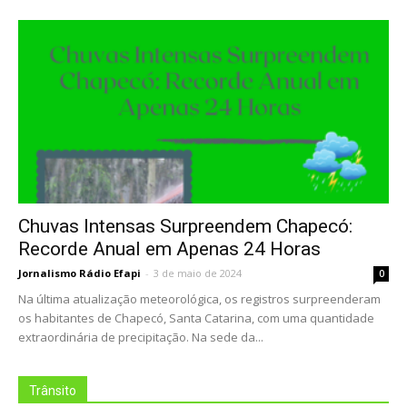
Chuvas Intensas Surpreendem Chapecó:
Recorde Anual em Apenas 24 Horas
Jornalismo Rádio Efapi
-
3 de maio de 2024
0
Na última atualização meteorológica, os registros surpreenderam
os habitantes de Chapecó, Santa Catarina, com uma quantidade
extraordinária de precipitação. Na sede da...
Trânsito