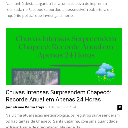
Na manhã desta segunda-feira, uma coletiva de imprensa
realizada no Facebook abordou a possessível reabertura do
inquérito policial que investiga a morte...
Chuvas Intensas Surpreendem Chapecó:
Recorde Anual em Apenas 24 Horas
Jornalismo Rádio Efapi
-
3 de maio de 2024
0
Na última atualização meteorológica, os registros surpreenderam
os habitantes de Chapecó, Santa Catarina, com uma quantidade
extraordinária de precipitação. Na sede da...