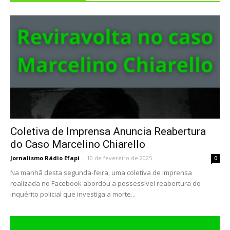
Coletiva de Imprensa Anuncia Reabertura
do Caso Marcelino Chiarello
Jornalismo Rádio Efapi
-
10 de fevereiro de 2025
0
Na manhã desta segunda-feira, uma coletiva de imprensa
realizada no Facebook abordou a possessível reabertura do
inquérito policial que investiga a morte...