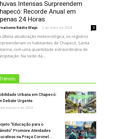
huvas Intensas Surpreendem
hapecó: Recorde Anual em
penas 24 Horas
rnalismo Rádio Efapi
-
3 de maio de 2024
0
 última atualização meteorológica, os registros
rpreenderam os habitantes de Chapecó, Santa
tarina, com uma quantidade extraordinária de
ecipitação. Na sede da...
Trânsito
bilidade Urbana em Chapecó:
 Debate Urgente
 de outubro de 2024
ojeto “Educação para o
ânsito” Promove Atividades
ucativas na Praça Coronel...