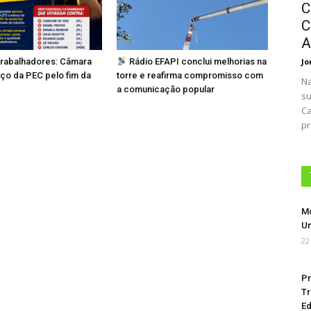
C
C
A
 trabalhadores: Câmara
Rádio EFAPI conclui melhorias na
Jo
ço da PEC pelo fim da
torre e reafirma compromisso com
Na
a comunicação popular
su
Ca
pr
Mo
Um
22
Pr
Tr
Ed