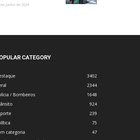
 de junho de 2024
OPULAR CATEGORY
estaque
3402
ral
2344
lícia / Bombeiros
1648
ânsito
924
sporte
239
lítica
75
em categoria
47