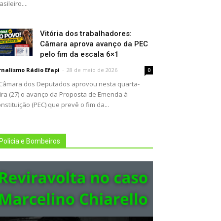
asileiro....
Vitória dos trabalhadores:
Câmara aprova avanço da PEC
pelo fim da escala 6×1
rnalismo Rádio Efapi
-
28 de maio de 2026
0
Câmara dos Deputados aprovou nesta quarta-
ira (27) o avanço da Proposta de Emenda à
nstituição (PEC) que prevê o fim da...
Policia e Bombeiros