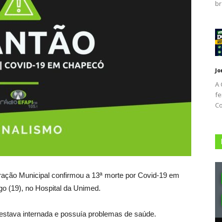
br
Jo
A 
fe
Co
ração Municipal confirmou a 13ª morte por Covid-19 em
go (19), no Hospital da Unimed.
 estava internada e possuía problemas de saúde.