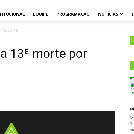
TITUCIONAL
EQUIPE
PROGRAMAÇÃO
NOTÍCIAS
105.1
r Covid-19
a 13ª morte por
Jo
O 
Br
st