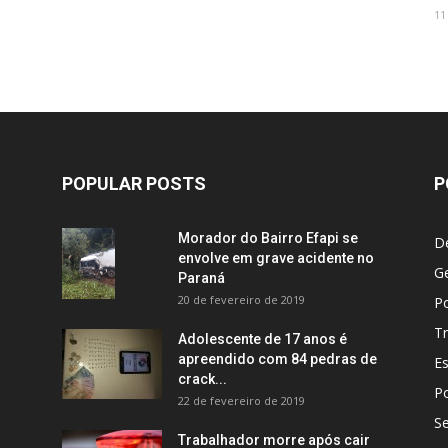
11
POPULAR POSTS
P
Morador do Bairro Efapi se
D
envolve em grave acidente no
Ge
Paraná
20 de fevereiro de 2019
Po
Tr
Adolescente de 17 anos é
apreendido com 84 pedras de
E
crack...
Po
22 de fevereiro de 2019
S
Trabalhador morre após cair