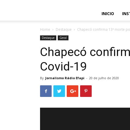
INICIO
INS
Home
Destaque
Chapecó confirma 13ª morte po
Destaque
Geral
Chapecó confirm
Covid-19
By
Jornalismo Rádio Efapi
-
20 de julho de 2020