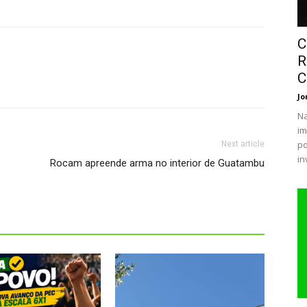
C
R
C
Jo
Na
im
po
Next article
in
Rocam apreende arma no interior de Guatambu