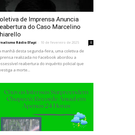
oletiva de Imprensa Anuncia
eabertura do Caso Marcelino
hiarello
rnalismo Rádio Efapi
-
10 de fevereiro de 2025
0
 manhã desta segunda-feira, uma coletiva de
prensa realizada no Facebook abordou a
ssessível reabertura do inquérito policial que
vestiga a morte...