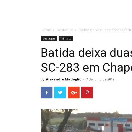
Home
Destaque
Batida deixa duas pessoas fer
Destaque
Trânsito
Batida deixa dua
SC-283 em Chap
By
Alexandre Madoglio
-
7 de julho de 2019