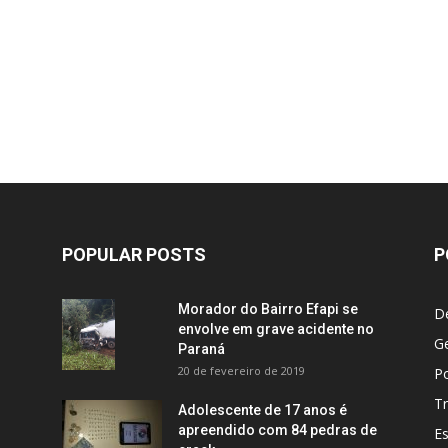
POPULAR POSTS
P
Morador do Bairro Efapi se
D
envolve em grave acidente no
Ge
Paraná
20 de fevereiro de 2019
Po
Tr
Adolescente de 17 anos é
apreendido com 84 pedras de
E