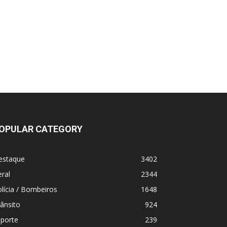
OPULAR CATEGORY
estaque
3402
ral
2344
lícia / Bombeiros
1648
ânsito
924
sporte
239