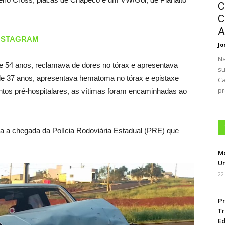
C
C
A
INSTAGRAM
Jo
Na
e 54 anos, reclamava de dores no tórax e apresentava
su
, de 37 anos, apresentava hematoma no tórax e epistaxe
Ca
pr
ntos pré-hospitalares, as vítimas foram encaminhadas ao
arda a chegada da Polícia Rodoviária Estadual (PRE) que
Mo
Um
22
Pr
Tr
Ed