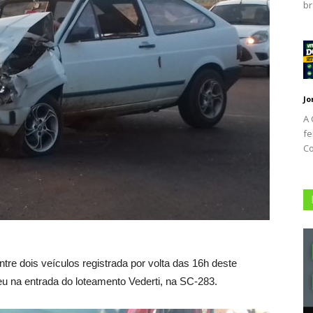
br
Jo
A 
fe
Co
re dois veículos registrada por volta das 16h deste
u na entrada do loteamento Vederti, na SC-283.