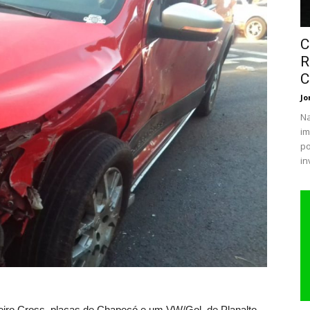
C
R
C
Jo
Na
im
po
in
iro Cross, placas de Chapecó e um VW/Gol, de Planalto