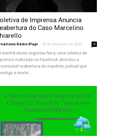
oletiva de Imprensa Anuncia
eabertura do Caso Marcelino
hiarello
rnalismo Rádio Efapi
-
10 de fevereiro de 2025
0
 manhã desta segunda-feira, uma coletiva de
prensa realizada no Facebook abordou a
ssessível reabertura do inquérito policial que
vestiga a morte...