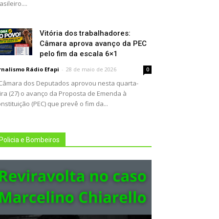
asileiro....
Vitória dos trabalhadores:
Câmara aprova avanço da PEC
pelo fim da escala 6×1
rnalismo Rádio Efapi
-
28 de maio de 2026
0
Câmara dos Deputados aprovou nesta quarta-
ira (27) o avanço da Proposta de Emenda à
nstituição (PEC) que prevê o fim da...
Policia e Bombeiros