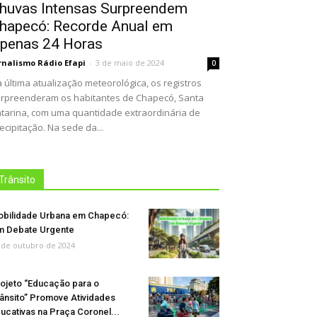
huvas Intensas Surpreendem
hapecó: Recorde Anual em
penas 24 Horas
rnalismo Rádio Efapi
-
3 de maio de 2024
0
 última atualização meteorológica, os registros
rpreenderam os habitantes de Chapecó, Santa
tarina, com uma quantidade extraordinária de
ecipitação. Na sede da...
Trânsito
bilidade Urbana em Chapecó:
 Debate Urgente
 de outubro de 2024
ojeto “Educação para o
ânsito” Promove Atividades
ucativas na Praça Coronel...