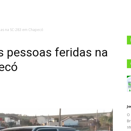
105.1
idas na SC-283 em Chapecó
s pessoas feridas na
ecó
Jo
O 
Br
st