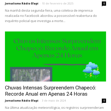
Jornalismo Rádio Efapi
-
10 de fevereiro de 2025
0
Na manhã desta segunda-feira, uma coletiva de imprensa
realizada no Facebook abordou a possessível reabertura do
inquérito policial que investiga a morte...
Chuvas Intensas Surpreendem Chapecó:
Recorde Anual em Apenas 24 Horas
Jornalismo Rádio Efapi
-
3 de maio de 2024
0
Na última atualização meteorológica, os registros surpreenderam