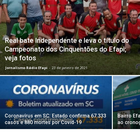
Real bate Independente e leva o título do
Campeonato dos Cinquentões do Efapi;
veja fotos
Jornalismo Rádio Efapi
-
23 de janeiro de 2021
Coronavírus em SC: Estado confirma 67.333
Bairro Ef
casos e 880 mortes por Covid-19
ao crono