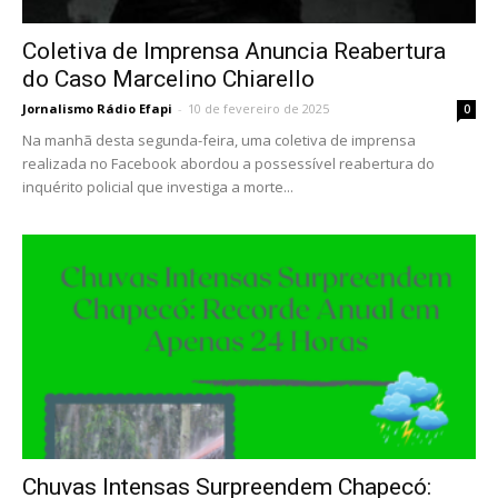
Coletiva de Imprensa Anuncia Reabertura
do Caso Marcelino Chiarello
Jornalismo Rádio Efapi
-
10 de fevereiro de 2025
0
Na manhã desta segunda-feira, uma coletiva de imprensa
realizada no Facebook abordou a possessível reabertura do
inquérito policial que investiga a morte...
Chuvas Intensas Surpreendem Chapecó: